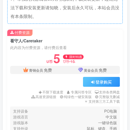
法下载和安装更新请知晓，安装后永久可玩，本站会员没
有本条限制。
付费资源
看守人/Caretaker
此内容为付费资源，请付费后查看
5
限时特惠
15
U币
U币
免费
免费
青铜会员
黄金会员
登录购买
不限下载速度
专属问答专区
支持各类网盘
高速资源链接
纯绿色一键安装版
完整版无删减
支持第三方工具下载
支持设备
PC电脑
游戏语言
中文版
游戏版本
一键绿色版
支持外设
鼠标、键盘、手柄