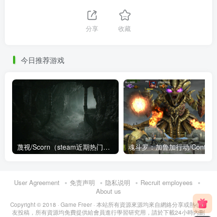
分享
收藏
今日推荐游戏
蔑视/Scorn（steam近期热门恐怖游戏）
魂斗罗：加
User Agreement
免责声明
隐私说明
Recruit employees
About us
Copyright © 2018 ·
Game Freer
· 本站所有資源來源均來自網絡分享或熱心網
友投稿，所有資源均免費提供給會員進行學習研究用，請於下載24小時內刪