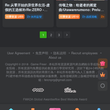
Re:从零开始的异世界生活-虚
传颂之物：给逝者的摇篮
假的王选候补/Re:ZERO -
曲/Utawarerumono: Prelude
Starting Life in Another
to the Fallen(全DLC解锁)
付费资源
5
休闲益智
付费资源
10
战棋策略
推
U币
U币
World- The Prophecy of the
Throne
1
2
3
User Agreement
免责声明
隐私说明
Recruit employees
About us
Copyright © 2018 ·
Game Freer
· 本站所有資源來源均來自網絡分享或熱心網
友投稿，所有資源均免費提供給會員進行學習研究用，請於下載24小時內刪
除資源，所有資源請勿用於商業行為！本站所有收費均為人工服務費，包含
PC硬件軟件和遊戲各類報錯解決服務費。如有侵權請附上版權證明發送至郵
箱：feicnprg@gmail.com
FWADA Global Awards
effoe Best Website Award