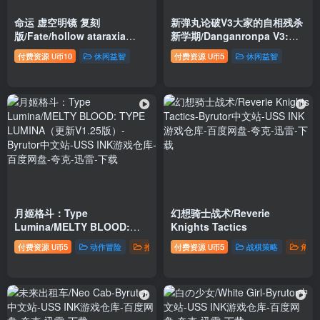
命运 虚空明镜 复刻
新弹丸论破V3大家的自相残杀
版/Fate/hollow ataraxia
新学期/Danganronpa V3:
REMASTERED
Killing Harmony
付费资源
10
休闲益智
付费资源
5
休闲益智
U币
U币
月姬格斗：Type
幻想骑士战术/Reverie
Lumina/MELTY BLOOD:
Knights Tactics
TYPE LUMINA（更新V1.25
付费资源
5
动作冒险
推荐游戏
付费资源
5
战棋策略
角色
U币
U币
版）