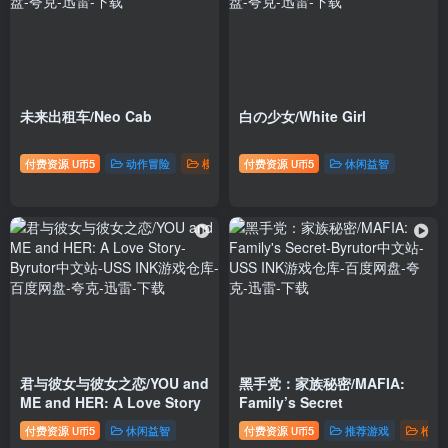
未来出租车/Neo Cab
白の少女/White Girl
付费资源
5
动作冒险
模拟经营
付费资源
5
休闲益智
U币
U币
君与彼女与彼女之恋/YOU and
黑手党：家族秘密/MAFIA:
ME and HER: A Love Story
Family’s Secret
付费资源
5
休闲益智
付费资源
5
推荐游戏
枪战
U币
U币