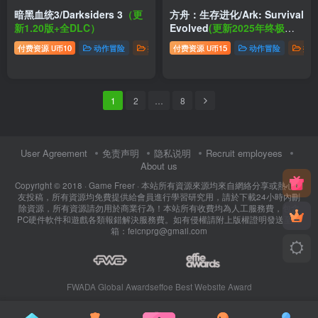
暗黑血统3/Darksiders 3
（更
方舟：生存进化/Ark: Survival
新1.20版+全DLC）
Evolved
(更新2025年终极收
藏版v358.21|版+全DLC)
付费资源
10
动作冒险
推荐游戏
付费资源
15
动作冒险
推
U币
U币
1
2
…
8
User Agreement
免责声明
隐私说明
Recruit employees
About us
Copyright © 2018 ·
Game Freer
· 本站所有資源來源均來自網絡分享或熱心網
友投稿，所有資源均免費提供給會員進行學習研究用，請於下載24小時內刪
除資源，所有資源請勿用於商業行為！本站所有收費均為人工服務費，包含
PC硬件軟件和遊戲各類報錯解決服務費。如有侵權請附上版權證明發送至郵
箱：feicnprg@gmail.com
FWADA Global Awards
effoe Best Website Award