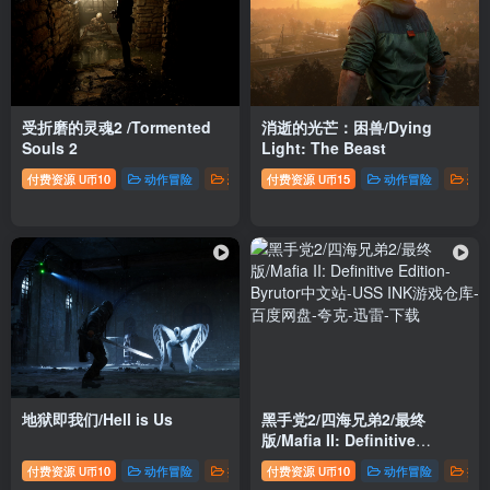
受折磨的灵魂2 /Tormented
消逝的光芒：困兽/Dying
Souls 2
Light: The Beast
付费资源
10
动作冒险
恐怖惊悚
付费资源
推荐游戏
15
动作冒险
恐
U币
U币
地狱即我们/Hell is Us
黑手党2/四海兄弟2/最终
版/Mafia II: Definitive
Edition
付费资源
10
动作冒险
推荐游戏
付费资源
10
动作冒险
推
U币
U币