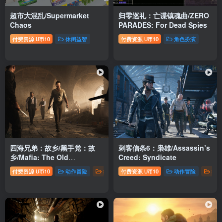
超市大混乱/Supermarket
归零巡礼：亡谍镇魂曲/ZERO
Chaos
PARADES: For Dead Spies
付费资源
10
休闲益智
付费资源
10
角色扮演
U币
U币
四海兄弟：故乡/黑手党：故
刺客信条6：枭雄/Assassin’s
乡/Mafia: The Old
Creed: Syndicate
Country
（更新
付费资源
10
动作冒险
推荐游戏
付费资源
角色扮演
10
动作冒险
推
U币
U币
Build.20951841版+全
DLC+直接运行版，非虚拟机
版）