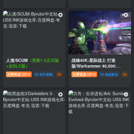
人渣/SCUM
（更新1.0正式版
战锤40K:星际战士 打造
+全DLC版）
版/Warhammer 40,000:
Space Marine – Master
付费资源
10
动作冒险
推荐游戏
付费资源
角色扮演
10
枪战射击
角
U币
U币
Crafted Edition