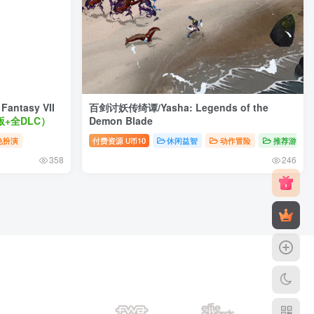
ntasy VII
百剑讨妖传绮谭/Yasha: Legends of the
版+全DLC）
Demon Blade
色扮演
付费资源
10
休闲益智
动作冒险
推荐游戏
U币
358
246