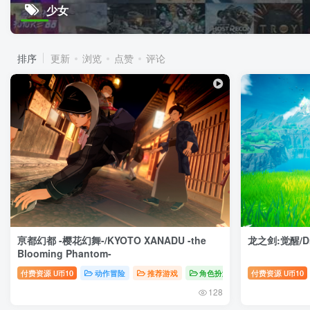
少女
排序
更新
浏览
点赞
评论
亰都幻都 -樱花幻舞-/KYOTO XANADU -the
龙之剑:觉醒/Dra
Blooming Phantom-
付费资源
10
动作冒险
推荐游戏
角色扮演
付费资源
10
U币
U币
128