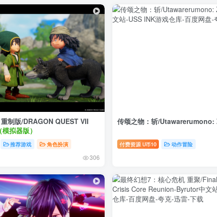
制版/DRAGON QUEST VII
传颂之物：斩/Utawarerumono: 
（模拟器版）
推荐游戏
角色扮演
付费资源
10
动作冒险
U币
306