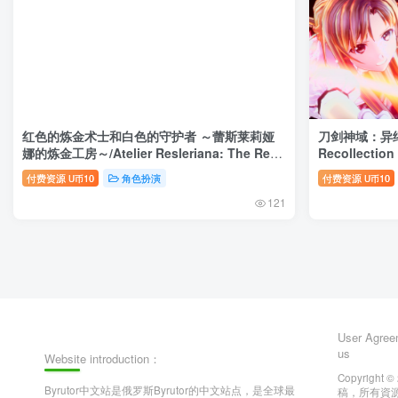
红色的炼金术士和白色的守护者 ～蕾斯莱莉娅
刀剑神域：异绊集结/
娜的炼金工房～/Atelier Resleriana: The Red
Recollection
Alchemist & the White Guardian
缘战+预购特典
付费资源
10
角色扮演
付费资源
10
U币
U币
121
User Agree
us
Website introduction：
Copyright ©
Byrutor中文站是俄罗斯Byrutor的中文站点，是全球最
稿，所有資