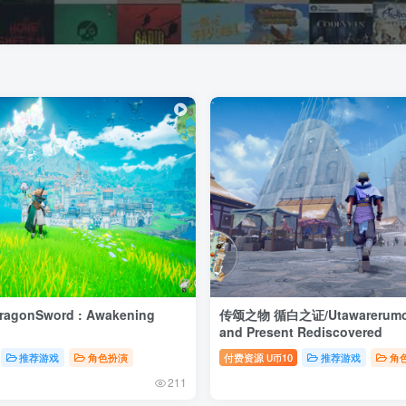
gonSword : Awakening
传颂之物 循白之证/Utawarerumon
and Present Rediscovered
推荐游戏
角色扮演
付费资源
10
推荐游戏
角
U币
211