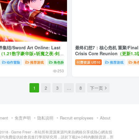
Sword Art Online: Last
最终幻想7：核心危机 重聚/Final Fa
（1.21数字豪华版+斩魔之夜-剑舞
Crisis Core Reunion
（更新1.3
+全DLC+季票）
动作冒险
推荐游戏
角色扮演
付费资源
10
推荐游戏
角
U币
253
1
2
3
…
8
下一页
ment
免责声明
隐私说明
Recruit employees
About
 2018 ·
Game Freer
· 本站所有資源來源均來自網絡分享或熱心網友投
源均免費提供給會員進行學習研究用，請於下載24小時內刪除資源，所