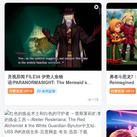
灵视异闻 FILE38 伊势人鱼物
勇者斗恶龙7：重
语/PARANORMASIGHT: The Mermaid’s
Reimagined
Curse
付费资源
10
休闲益智
付费资源
10
U币
U币
118