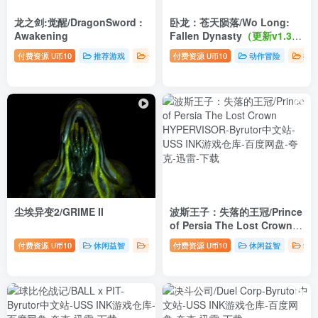
龙之剑:觉醒/DragonSword :
卧龙：苍天陨落/Wo Long:
Awakening
Fallen Dynasty
（更新v1.35
数字豪华版+10大DLC+中文语
付费资源
10
推荐游戏
角色扮演
付费资源
10
动作冒险
推
U币
U币
音）
尘埃异变2/GRIME II
波斯王子：失落的王冠/Prince
of Persia The Lost Crown
HYPERVISOR
（更新
付费资源
10
休闲益智
动作冒险
付费资源
10
休闲益智
动
U币
U币
Build.17528300终极版+全
DLC）