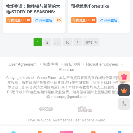
牧场物语：橄榄镇与希望的大
预视武宗/Forestrike
地/STORY OF SEASONS:
Pioneers of Olive Town
（更
付费资源
10
休闲益智
模拟经营
付费资源
10
休闲益智
U币
U币
新2.37版+全DLC）
1
2
…
10
跳转
User Agreement
免责声明
隐私说明
Recruit employees
About us
Copyright © 2018 ·
Game Freer
· 本站所有資源來源均來自網絡分享或熱心網
友投稿，所有資源均免費提供給會員進行學習研究用，請於下載24小時內刪
除資源，所有資源請勿用於商業行為！本站所有收費均為人工服務費，包含
PC硬件軟件和遊戲各類報錯解決服務費。如有侵權請附上版權證明發送至郵
箱：feicnprg@gmail.com
FWADA Global Awards
effoe Best Website Award