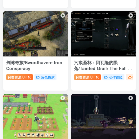
剑湾奇旅/Swordhaven: Iron
污痕圣杯：阿瓦隆的陨
Conspiracy
落/Tainted Grail: The Fall of
Avalon
（更新1.15C版+全
付费资源
10
角色扮演
付费资源
10
动作冒险
推
U币
U币
DLC）