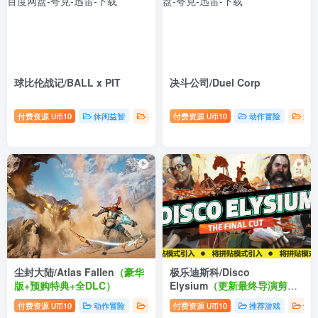
球比伦战记/BALL x PIT
决斗公司/Duel Corp
付费资源
10
休闲益智
推荐游戏
付费资源
10
动作冒险
角
U币
U币
尘封大陆/Atlas Fallen
（豪华
极乐迪斯科/Disco
版+预购特典+全DLC）
Elysium
（更新最终导演剪辑
v2026S典藏版）
付费资源
10
动作冒险
推荐游戏
付费资源
角色扮演
10
推荐游戏
角
U币
U币