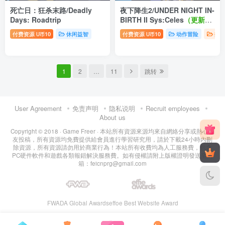
死亡日：狂杀末路/Deadly
夜下降生2/UNDER NIGHT IN-
Days: Roadtrip
BIRTH II Sys:Celes
（更新
1.24+全DLC）
付费资源
10
休闲益智
付费资源
10
动作冒险
推
U币
U币
1
2
…
11
跳转
User Agreement
免责声明
隐私说明
Recruit employees
About us
Copyright © 2018 ·
Game Freer
· 本站所有資源來源均來自網絡分享或熱心網
友投稿，所有資源均免費提供給會員進行學習研究用，請於下載24小時內刪
除資源，所有資源請勿用於商業行為！本站所有收費均為人工服務費，包含
PC硬件軟件和遊戲各類報錯解決服務費。如有侵權請附上版權證明發送至郵
箱：feicnprg@gmail.com
FWADA Global Awards
effoe Best Website Award