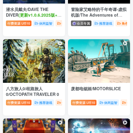
潜水员戴夫/DAVE THE
冒险家艾略特的千年奇谭-虚拟
DIVER
(更新v1.0.6.2025版+全
机版/The Adventures of
DLC+丛林DLC)
Elliot: The Millennium Tales
付费资源
10
休闲益智
动作冒险
会员专属
推荐游戏
推荐游戏
角色扮
U币
HYPERVISOR
八方旅人0/歧路旅人
废都电锯姬/MOTORSLICE
0/OCTOPATH TRAVELER 0
付费资源
10
推荐游戏
角色扮演
付费资源
10
休闲益智
动
U币
U币