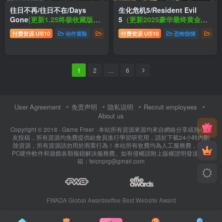
往日不再/往日不在/Days
生化危机5/Resident Evil
Gone
(更新1.25终极收藏版+
5
（更新2025豪华最终黄金版
全DLC)
+全DLC）
付费资源
10
动作冒险
推荐游戏
付费资源
角色扮演
10
恐怖惊悚
推
U币
U币
1
2
…
6
User Agreement
免责声明
隐私说明
Recruit employees
About us
Copyright © 2018 ·
Game Freer
· 本站所有資源來源均來自網絡分享或熱心網
友投稿，所有資源均免費提供給會員進行學習研究用，請於下載24小時內刪
除資源，所有資源請勿用於商業行為！本站所有收費均為人工服務費，包含
PC硬件軟件和遊戲各類報錯解決服務費。如有侵權請附上版權證明發送至郵
箱：feicnprg@gmail.com
FWADA Global Awards
effoe Best Website Award