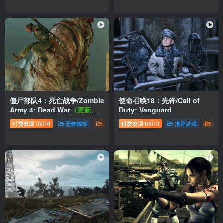
僵尸部队4：死亡战争/Zombie
使命召唤18：先锋/Call of
Army 4: Dead War
（更新
Duty: Vanguard
2.02版+全地图）
付费资源
10
恐怖惊悚
推荐游戏
付费资源
枪战射击
10
推荐游戏
枪
U币
U币