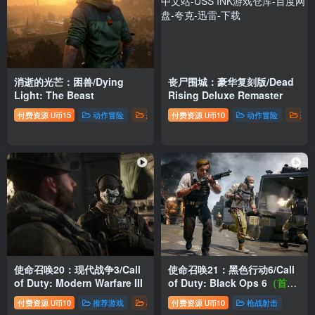
消逝的光芒：困兽/Dying
丧尸围城：豪华复刻版/Dead
Light: The Beast
Rising Deluxe Remaster
付费资源
15
动作冒险
恐怖惊悚
付费资源
推荐游戏
10
动作冒险
恐
U币
U币
使命召唤20：现代战争3/Call
使命召唤21：黑色行动6/Call
of Duty: Modern Warfare III
of Duty: Black Ops 6
（首
版，有较多BUG请谨慎下载）
付费资源
10
推荐游戏
枪战射击
付费资源
10
枪战射击
U币
U币