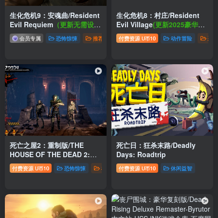
生化危机9：安魂曲/Resident
生化危机8：村庄/Resident
Evil Requiem
（更新无需设置
Evil Village
(更新2025豪华版
BIOS和虚拟机+直接启动版
+全DLC+中文语音)
会员专属
恐怖惊悚
推荐游戏
付费资源
角色扮演
10
动作冒险
恐
U币
+Build.22277314数字豪华版
+预购奖励+全DLC）
死亡之屋2：重制版/THE
死亡日：狂杀末路/Deadly
HOUSE OF THE DEAD 2:
Days: Roadtrip
Remake
付费资源
10
恐怖惊悚
枪战射击
付费资源
10
休闲益智
U币
U币