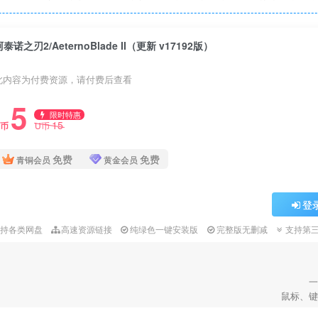
阿泰诺之刃2/AeternoBlade II（更新 v17192版）
此内容为付费资源，请付费后查看
5
限时特惠
15
U币
U币
免费
免费
青铜会员
黄金会员
登
支持各类网盘
高速资源链接
纯绿色一键安装版
完整版无删减
支持第
一
鼠标、键