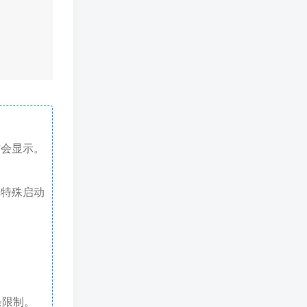
才会显示。
戏特殊启动
条限制。