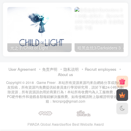
光之子/Child of Light
暗黑血统3/Darksiders
User Agreement
免责声明
隐私说明
Recruit employees
About us
Copyright © 2018 ·
Game Freer
· 本站所有資源來源均來自網絡分享或熱心網
友投稿，所有資源均免費提供給會員進行學習研究用，請於下載24小時內刪
除資源，所有資源請勿用於商業行為！本站所有收費均為人工服務費，包含
PC硬件軟件和遊戲各類報錯解決服務費。如有侵權請附上版權證明發送至郵
箱：feicnprg@gmail.com
FWADA Global Awards
effoe Best Website Award