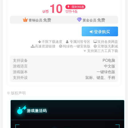
10
限时特惠
15
U币
U币
免费
免费
青铜会员
黄金会员
登录购买
不限下载速度
专属问答专区
支持各类网盘
高速资源链接
纯绿色一键安装版
完整版无删减
支持第三方工具下载
支持设备
PC电脑
游戏语言
中文版
游戏版本
一键绿色版
支持外设
鼠标、键盘、手柄
©
版权声明
游戏激活码