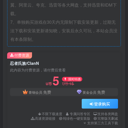
翼、阿里云、夸克、迅雷等各大网盘，支持迅雷和IDM下
载。
7、单独购买游戏在30天内无限制下载安装更新，过期无
法下载和安装更新请知晓，安装后永久可玩，本站会员没
有本条限制。
付费资源
忍者氏族/ClanN
此内容为付费资源，请付费后查看
5
限时特惠
15
U币
U币
免费
免费
青铜会员
黄金会员
登录购买
不限下载速度
专属问答专区
支持各类网盘
高速资源链接
纯绿色一键安装版
完整版无删减
支持第三方工具下载