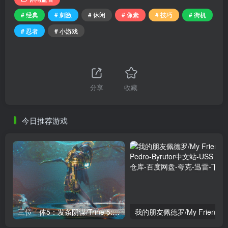
# 经典
# 刺激
# 休闲
# 像素
# 技巧
# 街机
# 忍者
# 小游戏
分享
收藏
今日推荐游戏
三位一体5：发条阴谋/Trine 5: A Clockwork Conspiracy
我的朋友佩德