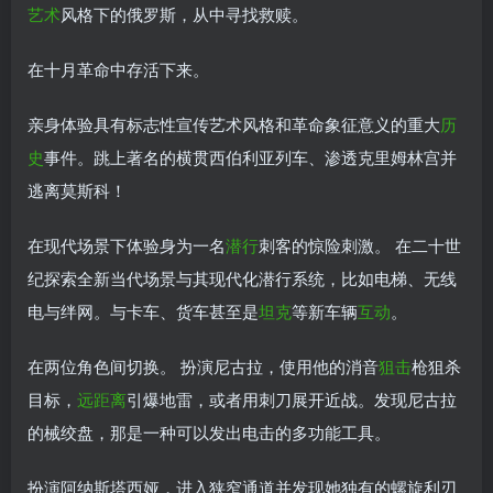
艺术
风格下的俄罗斯，从中寻找救赎。
在十月革命中存活下来。
亲身体验具有标志性宣传艺术风格和革命象征意义的重大
历
史
事件。跳上著名的横贯西伯利亚列车、渗透克里姆林宫并
逃离莫斯科！
在现代场景下体验身为一名
潜行
刺客的惊险刺激。 在二十世
纪探索全新当代场景与其现代化潜行系统，比如电梯、无线
电与绊网。与卡车、货车甚至是
坦克
等新车辆
互动
。
在两位角色间切换。 扮演尼古拉，使用他的消音
狙击
枪狙杀
目标，
远距离
引爆地雷，或者用刺刀展开近战。发现尼古拉
的械绞盘，那是一种可以发出电击的多功能工具。
扮演阿纳斯塔西娅，进入狭窄通道并发现她独有的螺旋利刃