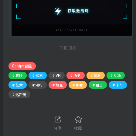
获取激活码
SYS://AUTH.GATE
THE END
动作冒险
# 冒险
# 探索
# VR
# 历史
# 刺激
# 互动
# 艺术
# 潜行
# 坦克
# 刺客
# 狙击
# 卡车
# 远距离
分享
收藏