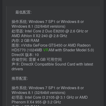
最低配置:
操作系统: Windows 7 SP1 or Windows 8 or
Windows 8.1 (32/64bit versions)
处理器: Intel Core 2 Duo E8200 @ 2.6 GHz or
AMD Athlon II X2 240 @ 2.8 GHz
内存: 2 GB RAM
图形: nVidia GeForce GTS450 or AMD Radeon
HD5770 (1024MB
VR
AM with Shader Model 5.0)
DirectX 版本: 10
存储空间: 需要 4 GB 可用空间
声卡: DirectX Compatible Sound Card with latest
drivers
推荐配置:
操作系统: Windows 7 SP1 or Windows 8 or
Windows 8.1 (32/64bit versions)
处理器: Intel Core i3 2105 @ 3.1 GHz or AMD
Phenom II X4 955 @ 3.2 GHz