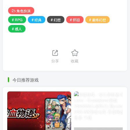
角色扮演
# RPG
# 经典
# 幻想
# 怀旧
# 最终幻想
# 感人
分享
收藏
今日推荐游戏