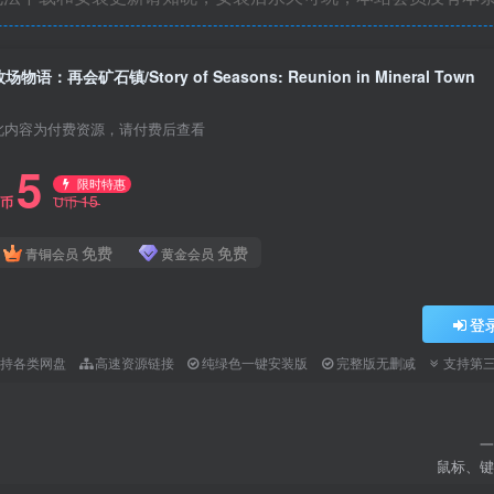
场物语：再会矿石镇/Story of Seasons: Reunion in Mineral Town
此内容为付费资源，请付费后查看
5
限时特惠
15
U币
U币
免费
免费
青铜会员
黄金会员
登
支持各类网盘
高速资源链接
纯绿色一键安装版
完整版无删减
支持第
一
鼠标、键