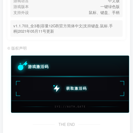
游戏语言
中文版
游戏版本
一键绿色版
支持外设
鼠标、键盘、手柄
v1.1.703_全3卷|容量12GB|官方简体中文|支持键盘.鼠标.手
柄|2021年05月11号更新
©
版权声明
游戏激活码
获取激活码
SYS://AUTH.GATE
THE END