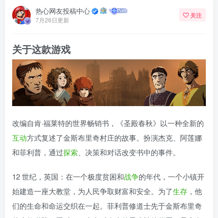
热心网友投稿中心
关注
7月26日更新
关于这款游戏
改编自肯·福莱特的世界畅销书，《圣殿春秋》以一种全新的
互动
方式复述了金斯布里奇村庄的故事。扮演杰克、阿莲娜
和菲利普，通过
探索
、决策和对话改变书中的事件。
12 世纪，英国：在一个极度贫困和
战争
的年代，一个小镇开
始建造一座大教堂，为人民争取财富和安全。为了
生存
，他
们的生命和命运交织在一起。菲利普修道士先于金斯布里奇