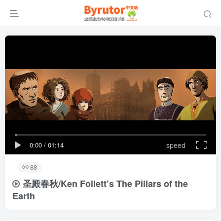
0:00
/
01:14
speed
88
圣殿春秋/Ken Follett’s The Pillars of the
Earth