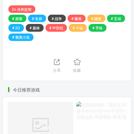
休闲益智
# 探索
# 生存
# 战争
# 建造
# 建筑
# 互动
# 2D
# 森林
# 中世纪
# 小说
# 手绘
# 视觉小说
分享
收藏
今日推荐游戏