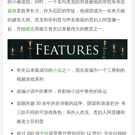
的小修道院。同时，一个名叫杰克的男孩被他的罪犯母亲在
森林
里抚养长大。作为石匠的学徒，他渴望成为一名有天赋
的建筑大师。杰克和菲利普与声名狼藉的贵妇人阿莲娜一
起，开始
建造
英格兰有史以来最伟大的教堂之一。
有史以来最成功的
小说
之一，现在改编为一个三卷制的
视频游戏系列
改编小说中的事件，并影响小说中角色的命运
追随跨越 30 余年的史诗般的战争、阴谋和浪漫史诗- 有
三款不同的可游戏角色：局外人杰克、贵妇人阿莲娜和
修道士菲利普
超过 200 张
手绘
背景图片带你回到 12 世纪- 完全以独特