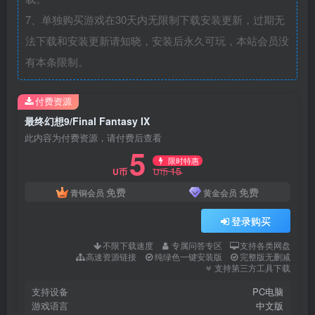
7、单独购买游戏在30天内无限制下载安装更新，过期无
法下载和安装更新请知晓，安装后永久可玩，本站会员没
有本条限制。
付费资源
最终幻想9/Final Fantasy IX
此内容为付费资源，请付费后查看
5
限时特惠
15
U币
U币
免费
免费
青铜会员
黄金会员
登录购买
不限下载速度
专属问答专区
支持各类网盘
高速资源链接
纯绿色一键安装版
完整版无删减
支持第三方工具下载
支持设备
PC电脑
游戏语言
中文版