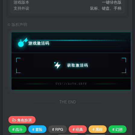
游戏版本
一键绿色版
支持外设
鼠标、键盘、手柄
©
版权声明
游戏激活码
获取激活码
SYS://AUTH.GATE
THE END
角色扮演
# 战斗
# 冒险
# RPG
# 经典
# 黑暗
# 幻想