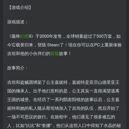
【游戏介绍】
游戏描述：
《最终
幻想
9》于2000年发售，全球销量超过了500万套，如
今它载誉归来，登陆 Steam了！现在你可以在PC上重新体验
吉坦和他的小伙伴们的
冒险
故事！
故事简介：
吉坦和盗贼团绑架了公主嘉妮特，嘉妮特是亚历山德里亚王
国的继承人。出乎他们意料的是，公主其实一直很渴望逃离
王国的城堡。在经历了一系列阴差阳错的故事以后，公主嘉
妮特和她的私人随从斯坦纳加入了吉坦的队伍，然后开始了
一场不可思议的旅行。在旅程中，他们遇见了很多难忘的
人，比如“比比”和“奎娜”，他们从这些人口中得知了水晶的秘