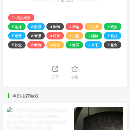
THE END
模拟经营
# 选择
# 模拟
# 剧情
# 策略
# 生存
# 经典
# 建造
# 管理
# 经营
# 生物
# 随机
# 科技
# 沙盒
# 动物
# 建设
# 海洋
# 水下
# 鲨鱼
分享
收藏
今日推荐游戏