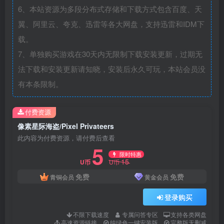
6、本站资源为多段分布式存储和下载方式包含百度、天
翼、阿里云、夸克、迅雷等各大网盘，支持迅雷和IDM下
载。
7、单独购买游戏在30天内无限制下载安装更新，过期无
法下载和安装更新请知晓，安装后永久可玩，本站会员没
有本条限制。
付费资源
像素星际海盗/Pixel Privateers
此内容为付费资源，请付费后查看
5
限时特惠
15
U币
U币
免费
免费
青铜会员
黄金会员
登录购买
不限下载速度
专属问答专区
支持各类网盘
高速资源链接
纯绿色一键安装版
完整版无删减