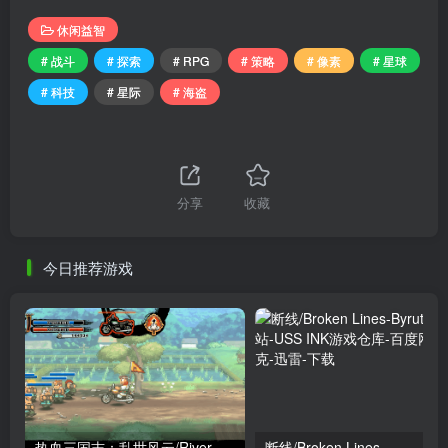
休闲益智
# 战斗
# 探索
# RPG
# 策略
# 像素
# 星球
# 科技
# 星际
# 海盗
分享
收藏
今日推荐游戏
热血三国志：乱世风云/River City Saga: Three Kingdoms Next
断线/Broken Lines