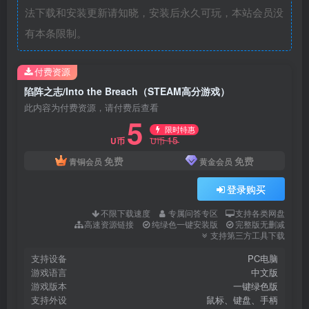
法下载和安装更新请知晓，安装后永久可玩，本站会员没
有本条限制。
付费资源
陷阵之志/Into the Breach（STEAM高分游戏）
此内容为付费资源，请付费后查看
5
限时特惠
15
U币
U币
免费
免费
青铜会员
黄金会员
登录购买
不限下载速度
专属问答专区
支持各类网盘
高速资源链接
纯绿色一键安装版
完整版无删减
支持第三方工具下载
支持设备
PC电脑
游戏语言
中文版
游戏版本
一键绿色版
支持外设
鼠标、键盘、手柄