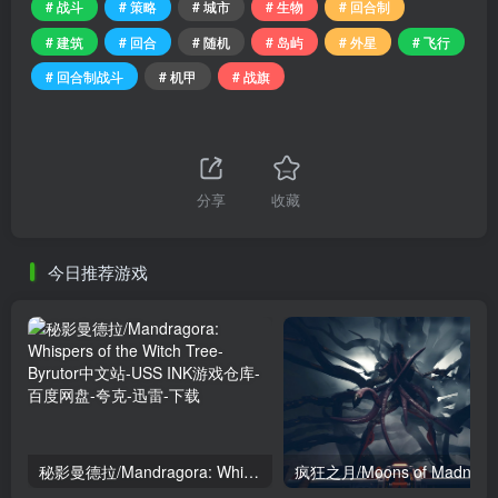
# 战斗
# 策略
# 城市
# 生物
# 回合制
# 建筑
# 回合
# 随机
# 岛屿
# 外星
# 飞行
# 回合制战斗
# 机甲
# 战旗
分享
收藏
今日推荐游戏
秘影曼德拉/Mandragora: Whispers of the Witch Tree
疯狂之月/