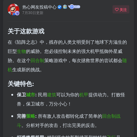
热心网友投稿中心
关注
7月30日更新
关于这款游戏
在《陷阵之志》中，残存的人类文明受到了地球下方滋生的
巨型
生物
的威胁。您必须控制未来的强大机甲抵御外星威
胁。在这个
回合制
策略游戏中，每次拯救世界的尝试都会
随
机
生成新的挑战。
关键特色:
保卫
城市
:
民用
建筑
可以为你的
机甲
提供动力。打败怪
兽，保卫城市，万分小心！
完善
策略
:
所有敌人攻击都转化成了简单的
回合制战
斗
。分析对手的攻击，打出完美的反击。