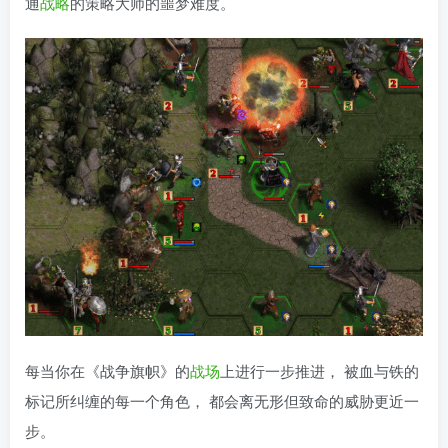
通
战略
的策略大师的噩梦难度。
每当你在《战争旗帜》的
战场
上进行一步推进， 被血与铁的
标记所纠缠的每一个角色， 都会离无形但致命的威胁更近一
步。