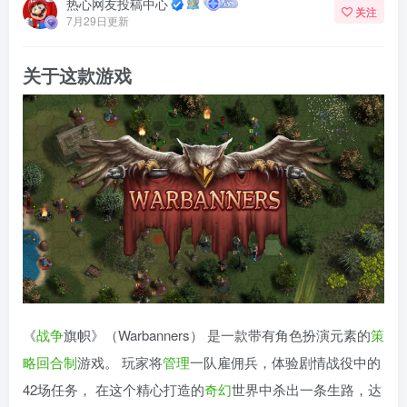
热心网友投稿中心
关注
7月29日更新
关于这款游戏
《
战争
旗帜》（Warbanners） 是一款带有角色扮演元素的
策
略
回合制
游戏。 玩家将
管理
一队雇佣兵，体验剧情战役中的
42场任务， 在这个精心打造的
奇幻
世界中杀出一条生路，达