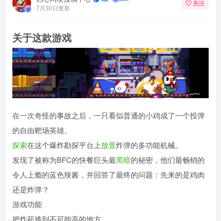
关注
7月30日更新
关于这款游戏
在一次奇怪的事故之后，一只看似普通的小鸡成了一个投弹
的自由靶场英雄。
探索
在这个爆炸勘探平台上
放置
炸弹的多功能机械。
发现了被称为BFC的快餐巨头最
黑暗
的秘密，他们最畅销的
令人上瘾的蓝色辣酱，并回答了最终的问题：先来的是鸡肉
还是炸弹？
游戏功能
把炸药堆到不可能高的地方。