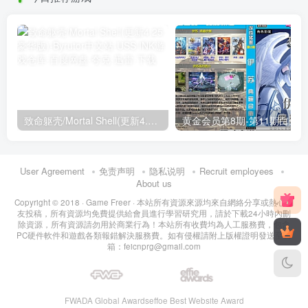
致命躯壳/Mortal Shell(更新4.25豪华版)
黄金会员第8期-第11期白金
User Agreement
免责声明
隐私说明
Recruit employees
About us
Copyright © 2018 ·
Game Freer
· 本站所有資源來源均來自網絡分享或熱心網
友投稿，所有資源均免費提供給會員進行學習研究用，請於下載24小時內刪
除資源，所有資源請勿用於商業行為！本站所有收費均為人工服務費，包含
PC硬件軟件和遊戲各類報錯解決服務費。如有侵權請附上版權證明發送至郵
箱：feicnprg@gmail.com
FWADA Global Awards
effoe Best Website Award