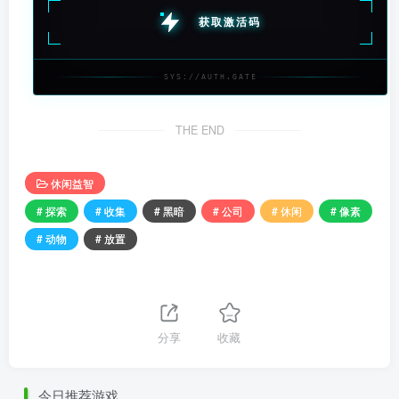
获取激活码
SYS://AUTH.GATE
THE END
休闲益智
# 探索
# 收集
# 黑暗
# 公司
# 休闲
# 像素
# 动物
# 放置
分享
收藏
今日推荐游戏