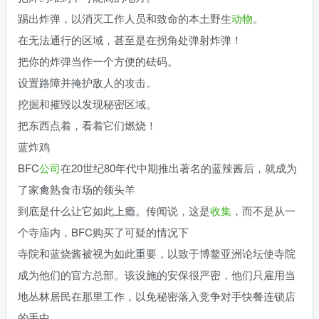
踢出炸弹，以消灭工作人员和致命的本土野生
动物
。
在无法通行的区域，甚至是在拐角处弹射炸弹！
把你的炸弹当作一个方便的砝码。
设置路障并掩护敌人的攻击。
挖掘和摧毁以发现秘密区域。
把东西点着，看着它们燃烧！
蓝炸鸡
BFC
公司
在20世纪80年代中期推出著名的蓝辣酱后，就成为
了家禽熟食市场的领头羊
到底是什么让它如此上瘾。传闻说，这是
收集
，而不是从一
个寺庙内，BFC购买了可疑的情况下
寺院和蓝烧酱被视为如此重要，以致于博鳌亚洲论坛使寺院
成为他们的官方总部。该设施的安保很严密，他们只雇用当
地丛林居民在那里工作，以免秘密落入竞争对手快餐连锁店
的手中。