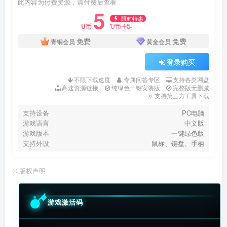
此内容为付费资源，请付费后查看
5
限时特惠
15
U币
U币
免费
免费
青铜会员
黄金会员
登录购买
不限下载速度
专属问答专区
支持各类网盘
高速资源链接
纯绿色一键安装版
完整版无删减
支持第三方工具下载
支持设备
PC电脑
游戏语言
中文版
游戏版本
一键绿色版
支持外设
鼠标、键盘、手柄
©
版权声明
游戏激活码