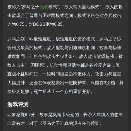
被称为“罗马之子
无双
模式”、“敌人铺天盖地模式”，敌人的攻
击欲望介于普通与困难两模式之间，模式下角色对杂兵攻击
力为0.75，对BOSS则为0.85。
罗马之殇：即最难难度，极难难度的进阶模式，罗马之子综
合难度最高的模式，敌人配制与困难难度相同，数量与极难
难度相同，但角色的攻击力仅为0.7，敌人攻击欲望超强，被
敌人击中“一刀即死”，机动性和灵活性都是各难度之最，硬
直极小且时间短，一段时间爆发后不但体力、攻击力与速度
大幅提升，还会在体表凝聚出一层防护罩。只能存3次档，补
给极为短缺，死亡后从上一个存档重新开始。
游戏评测
印象感觉9.7分：故事是奥斯卡级别的，长矛大盾加入的想法
非常有才，对于《罗马之子》真的没有任何质疑。