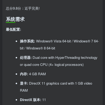
总分9.8分：近乎完美!
系统需求
最低配置:
操作系统:
Windows® Vista 64-bit / Windows® 7 64-
bit / Windows® 8 64-bit
处理器:
Dual core with HyperThreading technology
or quad core CPU (4+ logical processors)
内存:
4 GB RAM
显卡:
DirectX 11 graphics card with 1 GB video
RAM
DirectX 版本:
11