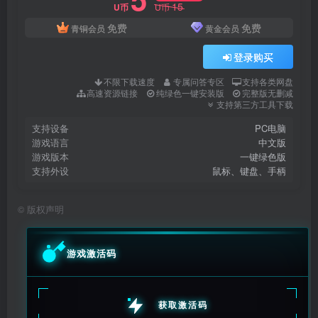
15
U币
U币
免费
免费
青铜会员
黄金会员
登录购买
不限下载速度
专属问答专区
支持各类网盘
高速资源链接
纯绿色一键安装版
完整版无删减
支持第三方工具下载
支持设备
PC电脑
游戏语言
中文版
游戏版本
一键绿色版
支持外设
鼠标、键盘、手柄
©
版权声明
游戏激活码
获取激活码