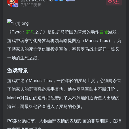
关注
7月30日更新
《Ryse：
罗马
之子》是以罗马帝国为背景的动作
冒险
游戏，
游戏中玩家将化身罗马将领马略提图斯（Marius Titus），为
了替家族的死亡复仇而投身军旅，率领罗马战士展开一场又
一场的生死之战。
游戏背景
游戏讲述了Marius Titus，一位年轻的罗马士兵，必须向杀害
了他家人的野蛮强盗亲手复仇。他在罗马军队中不断升阶，
Marius对复仇的追寻把他带到了大不列颠附近野蛮人出现的
海岸，而最终他径直进入了罗马的心脏。
PC版材质细节、人物面部表情的表现刻画的非常细腻，在特