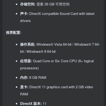
存储空间:
需要 26 GB 可用空间
声卡:
DirectX compatible Sound Card with latest
drivers
推荐配置:
操作系统:
Windows® Vista 64-bit / Windows® 7 64-
bit / Windows® 8 64-bit
处理器:
Quad Core or Six Core CPU (6+ logical
processors)
内存:
8 GB RAM
显卡:
DirectX 11 graphics card with 2 GB video
RAM
DirectX 版本:
11