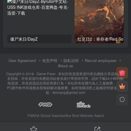
僵尸末日/DayZ
红至日2：幸存
User Agreement
免责声明
隐私说明
Recruit employees
About us
Copyright © 2018 ·
Game Freer
· 本站所有資源來源均來自網絡分享或熱心網
友投稿，所有資源均免費提供給會員進行學習研究用，請於下載24小時內刪
除資源，所有資源請勿用於商業行為！本站所有收費均為人工服務費，包含
PC硬件軟件和遊戲各類報錯解決服務費。如有侵權請附上版權證明發送至郵
箱：feicnprg@gmail.com
FWADA Global Awards
effoe Best Website Award