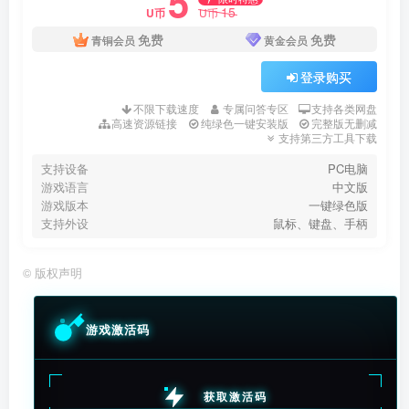
5
15
U币
U币
免费
免费
青铜会员
黄金会员
登录购买
不限下载速度
专属问答专区
支持各类网盘
高速资源链接
纯绿色一键安装版
完整版无删减
支持第三方工具下载
支持设备
PC电脑
游戏语言
中文版
游戏版本
一键绿色版
支持外设
鼠标、键盘、手柄
©
版权声明
游戏激活码
获取激活码