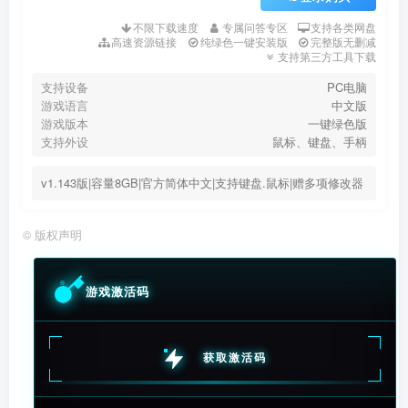
不限下载速度
专属问答专区
支持各类网盘
高速资源链接
纯绿色一键安装版
完整版无删减
支持第三方工具下载
支持设备
PC电脑
游戏语言
中文版
游戏版本
一键绿色版
支持外设
鼠标、键盘、手柄
v1.143版|容量8GB|官方简体中文|支持键盘.鼠标|赠多项修改器
©
版权声明
游戏激活码
获取激活码