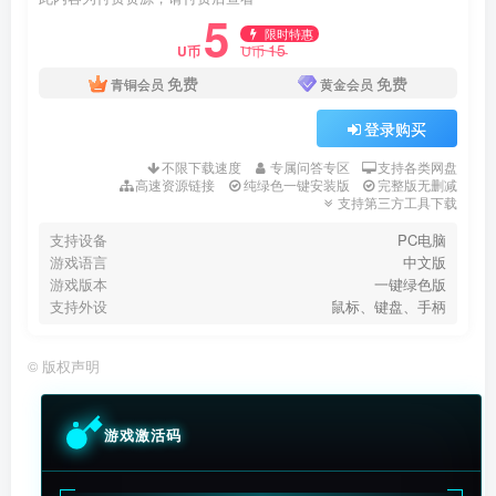
5
限时特惠
15
U币
U币
免费
免费
青铜会员
黄金会员
登录购买
不限下载速度
专属问答专区
支持各类网盘
高速资源链接
纯绿色一键安装版
完整版无删减
支持第三方工具下载
支持设备
PC电脑
游戏语言
中文版
游戏版本
一键绿色版
支持外设
鼠标、键盘、手柄
©
版权声明
游戏激活码