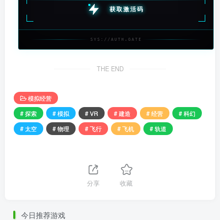
获取激活码
SYS://AUTH.GATE
THE END
模拟经营
# 探索
# 模拟
# VR
# 建造
# 经营
# 科幻
# 太空
# 物理
# 飞行
# 飞机
# 轨道
分享
收藏
今日推荐游戏