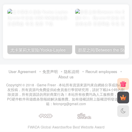
尤卡莱莉大冒险/Yooka-Laylee
群星之间/Between th
User Agreement
免责声明
隐私说明
Recruit employees
About us
Copyright © 2018 ·
Game Freer
· 本站所有資源來源均來自網絡分享或熱心網
友投稿，所有資源均免費提供給會員進行學習研究用，請於下載24小時內刪
除資源，所有資源請勿用於商業行為！本站所有收費均為人工服務費，包含
PC硬件軟件和遊戲各類報錯解決服務費。如有侵權請附上版權證明發送至郵
箱：feicnprg@gmail.com
FWADA Global Awards
effoe Best Website Award