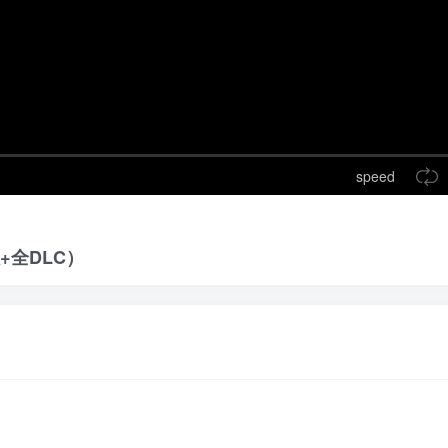
speed
+全DLC）