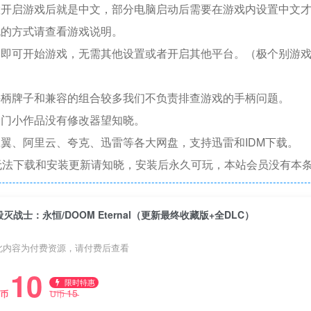
置开启游戏后就是中文，部分电脑启动后需要在游戏内设置中文
机的方式请查看游戏说明。
捷即可开始游戏，无需其他设置或者开启其他平台。（极个别游
手柄牌子和兼容的组合较多我们不负责排查游戏的手柄问题。
冷门小作品没有修改器望知晓。
翼、阿里云、夸克、迅雷等各大网盘，支持迅雷和IDM下载。
无法下载和安装更新请知晓，安装后永久可玩，本站会员没有本
毁灭战士：永恒/DOOM Eternal（更新最终收藏版+全DLC）
此内容为付费资源，请付费后查看
10
限时特惠
15
U币
U币