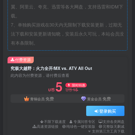
翼、阿里云、夸克、迅雷等各大网盘，支持迅雷和IDM下
载。
7、单独购买游戏在30天内无限制下载安装更新，过期无
法下载和安装更新请知晓，安装后永久可玩，本站会员没
有本条限制。
付费资源
究极大越野：火力全开/MX vs. ATV All Out
此内容为付费资源，请付费后查看
5
限时特惠
15
U币
U币
免费
免费
青铜会员
黄金会员
登录购买
不限下载速度
专属问答专区
支持各类网盘
高速资源链接
纯绿色一键安装版
完整版无删减
支持第三方工具下载