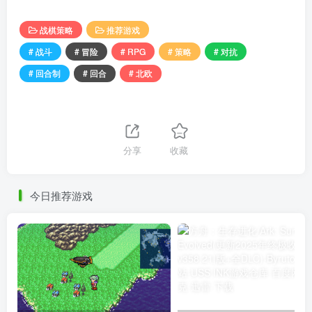
战棋策略
推荐游戏
# 战斗
# 冒险
# RPG
# 策略
# 对抗
# 回合制
# 回合
# 北欧
分享
收藏
今日推荐游戏