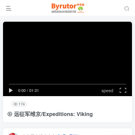
0:00
/
01:31
speed
174
远征军维京/Expeditions: Viking