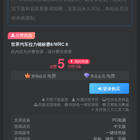
法下载和安装更新请知晓，安装后永久可玩，本站会员没
有本条限制。
付费资源
世界汽车拉力锦标赛8/WRC 8
此内容为付费资源，请付费后查看
5
限时特惠
15
U币
U币
免费
免费
青铜会员
黄金会员
登录购买
不限下载速度
专属问答专区
支持各类网盘
高速资源链接
纯绿色一键安装版
完整版无删减
支持第三方工具下载
支持设备
PC电脑
游戏语言
中文版
游戏版本
一键绿色版
支持外设
鼠标、键盘、手柄