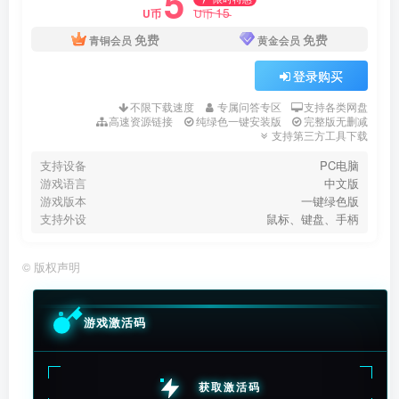
5
15
U币
U币
免费
免费
青铜会员
黄金会员
登录购买
不限下载速度
专属问答专区
支持各类网盘
高速资源链接
纯绿色一键安装版
完整版无删减
支持第三方工具下载
支持设备
PC电脑
游戏语言
中文版
游戏版本
一键绿色版
支持外设
鼠标、键盘、手柄
©
版权声明
游戏激活码
获取激活码