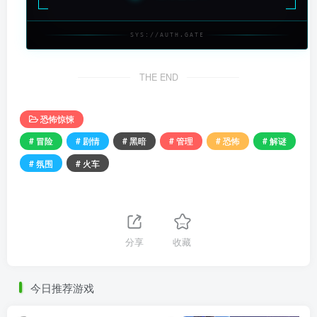
SYS://AUTH.GATE
THE END
恐怖惊悚
# 冒险
# 剧情
# 黑暗
# 管理
# 恐怖
# 解谜
# 氛围
# 火车
分享
收藏
今日推荐游戏