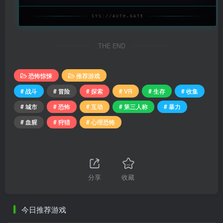
SYS://AUTH.GATE
THE END
恐怖惊悚
推荐游戏
# 战斗
# 冒险
# 探索
# VR
# 生存
# 收集
# 城市
# 恐怖
# 互动
# 第三人称
# 暴力
# 血腥
# 狩猎
# 心理恐怖
分享
收藏
今日推荐游戏