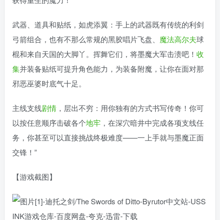
武器、道具和贴纸，如虎添翼：手上的武器既有传统的利剑
弓箭组合，也有不那么常规的黑胶唱片飞盘、
魔法
高尔夫
球
棍和来自天国的大脚丫。挥舞它们，将墨魔大军击溃吧！
收
集
并装备贴纸可提升角色能力，为装备附魔，让你在面对那
邪恶巫婆时底气十足。
主线支线
剧情
，层出不穷：用你独有的方式书写传奇！你可
以按任意顺序击破各个
地牢
，在深穴暗井中完成各项支线任
务，你甚至可以直接挑战终极难度——一上手就与墨魔正面
交锋！”
【游戏截图】