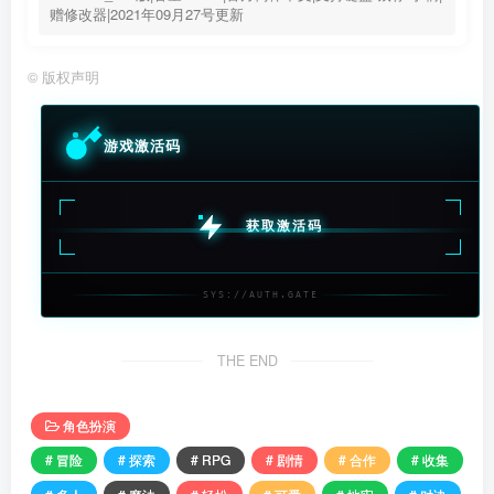
赠修改器|2021年09月27号更新
©
版权声明
游戏激活码
获取激活码
SYS://AUTH.GATE
THE END
角色扮演
# 冒险
# 探索
# RPG
# 剧情
# 合作
# 收集