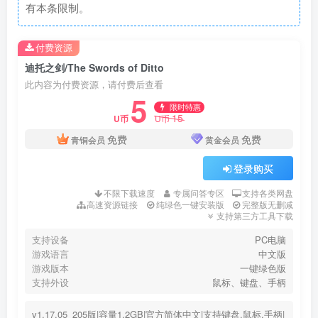
有本条限制。
付费资源
迪托之剑/The Swords of Ditto
此内容为付费资源，请付费后查看
5
限时特惠
15
U币
U币
免费
免费
青铜会员
黄金会员
登录购买
不限下载速度
专属问答专区
支持各类网盘
高速资源链接
纯绿色一键安装版
完整版无删减
支持第三方工具下载
支持设备
PC电脑
游戏语言
中文版
游戏版本
一键绿色版
支持外设
鼠标、键盘、手柄
v1.17.05_205版|容量1.2GB|官方简体中文|支持键盘.鼠标.手柄|