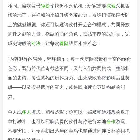
相同。游戏背景
轻松
愉快但不乏危机：玩家需要
探索
杀机四
伏的地牢，在祥和的小镇升级各项能力，最终扫清整座大陆
上的魑魅魍魉。你还可以邀请伙伴开启合作模式，共同释放
迪托之剑的力量，操纵萌萌的角色，扫荡丰厚的战利品，完
成史诗般的
对决
，让每次
冒险
经历永生难忘！
“内容迥异的冒险，环环相扣：每一代历险都带有丰富的传奇
色彩，既与前代传奇截然不同，又与它们共同构成一整部壮
丽的史诗。每位英雄的所作所为、生死成败都将影响后世英
雄——以及搜寻武器的能力，或是回收死亡英雄物品的能
力。
单人或
多人
模式，相得益彰：你可以与墨魔和她邪恶的爪牙
单打独斗，也可以召唤英勇的伙伴与你进行本地
合作
游玩。
不要害怕，即便再初出茅庐的菜鸟也能通过同伴质朴的拥抱
获得重生的魔力！