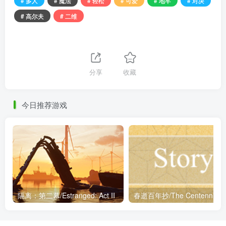
# 多人
# 魔法
# 轻松
# 可爱
# 地牢
# 对决
# 高尔夫
# 二维
分享
收藏
今日推荐游戏
隔离：第二幕/Estranged: Act II