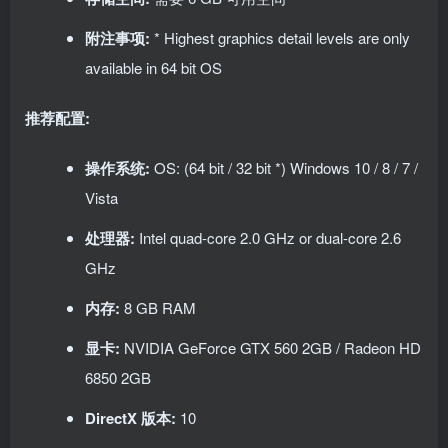
附注事项:
* Highest graphics detail levels are only
available in 64 bit OS
推荐配置:
操作系统:
OS: (64 bit / 32 bit *) Windows 10 / 8 / 7 /
Vista
处理器:
Intel quad-core 2.0 GHz or dual-core 2.6
GHz
内存:
8 GB RAM
显卡:
NVIDIA GeForce GTX 560 2GB / Radeon HD
6850 2GB
DirectX 版本:
10