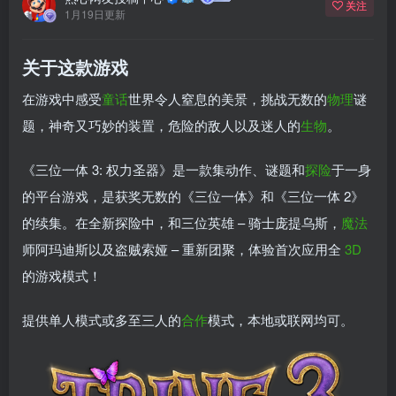
关注
1月19日更新
关于这款游戏
在游戏中感受
童话
世界令人窒息的美景，挑战无数的
物理
谜
题，神奇又巧妙的装置，危险的敌人以及迷人的
生物
。
《三位一体 3: 权力圣器》是一款集动作、谜题和
探险
于一身
的平台游戏，是获奖无数的《三位一体》和《三位一体 2》
的续集。在全新探险中，和三位英雄 – 骑士庞提乌斯，
魔法
师阿玛迪斯以及盗贼索娅 – 重新团聚，体验首次应用全
3D
的游戏模式！
提供单人模式或多至三人的
合作
模式，本地或联网均可。