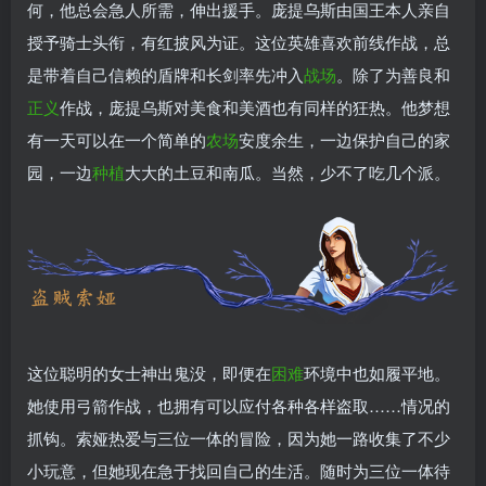
何，他总会急人所需，伸出援手。庞提乌斯由国王本人亲自
授予骑士头衔，有红披风为证。这位英雄喜欢前线作战，总
是带着自己信赖的盾牌和长剑率先冲入
战场
。除了为善良和
正义
作战，庞提乌斯对美食和美酒也有同样的狂热。他梦想
有一天可以在一个简单的
农场
安度余生，一边保护自己的家
园，一边
种植
大大的土豆和南瓜。当然，少不了吃几个派。
这位聪明的女士神出鬼没，即便在
困难
环境中也如履平地。
她使用弓箭作战，也拥有可以应付各种各样盗取……情况的
抓钩。索娅热爱与三位一体的冒险，因为她一路收集了不少
小玩意，但她现在急于找回自己的生活。随时为三位一体待