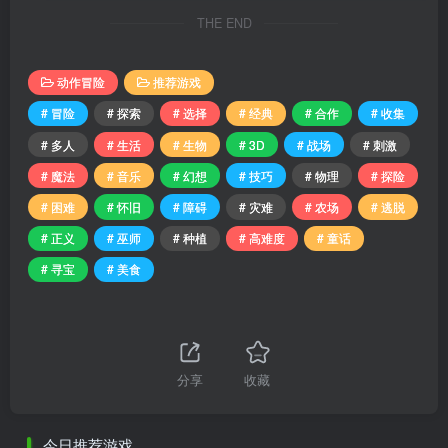
THE END
动作冒险
推荐游戏
# 冒险
# 探索
# 选择
# 经典
# 合作
# 收集
# 多人
# 生活
# 生物
# 3D
# 战场
# 刺激
# 魔法
# 音乐
# 幻想
# 技巧
# 物理
# 探险
# 困难
# 怀旧
# 障碍
# 灾难
# 农场
# 逃脱
# 正义
# 巫师
# 种植
# 高难度
# 童话
# 寻宝
# 美食
分享
收藏
今日推荐游戏