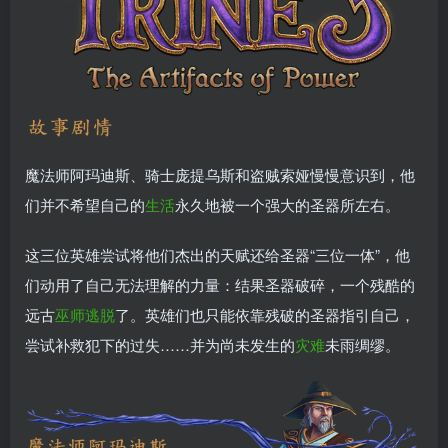
魔法师阿玛迪斯、骑士庞提乌斯和盗贼索娅慢慢意识到，他
们并不希望自己的
生活
永久地被一个强大的圣器所左右。
这三位英雄尝试将他们杰出的天赋还给圣器“三位一体”，他
们动用了自己无法理解的力量：结果圣器破碎，一个残酷的
远古
巫师
逃脱
了。英雄们也只能依靠残破的圣器指引自己，
尝试补救犯下的过失……并为尚未发生的
灾难
未雨绸缪。