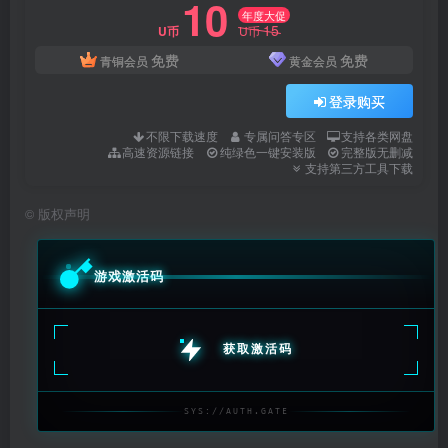
10
年度大促
15
U币
U币
免费
免费
青铜会员
黄金会员
登录购买
不限下载速度
专属问答专区
支持各类网盘
高速资源链接
纯绿色一键安装版
完整版无删减
支持第三方工具下载
©
版权声明
游戏激活码
获取激活码
SYS://AUTH.GATE