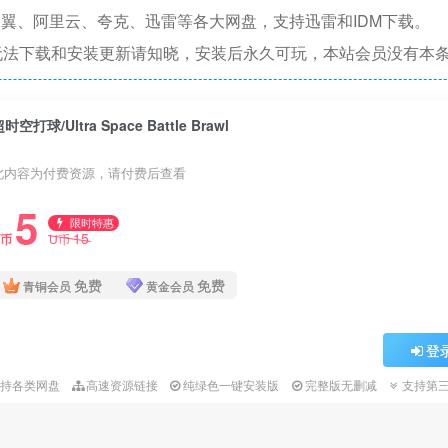
翼、阿里云、夸克、迅雷等各大网盘，支持迅雷和IDM下载。
无法下载和安装更新请知晓，安装后永久可玩，本站会员没有本
时空打球/Ultra Space Battle Brawl
此内容为付费资源，请付费后查看
5
限时特惠
15
U币
U币
免费
免费
青铜会员
黄金会员
登
支持各类网盘
高速资源链接
纯绿色一键安装版
完整版无删减
支持第