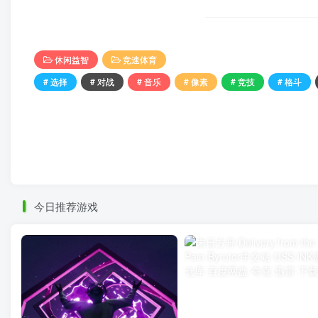
休闲益智
竞速体育
# 选择
# 对战
# 音乐
# 像素
# 竞技
# 格斗
今日推荐游戏