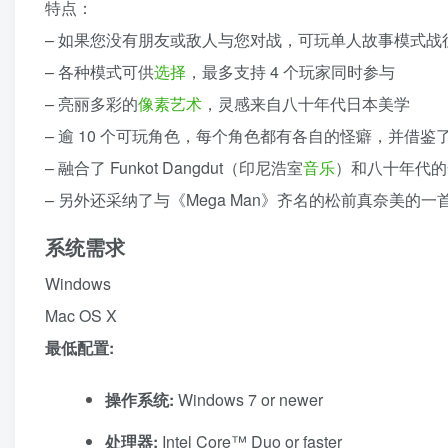
特点：
– 如果您没有朋友或敌人与您对战，可玩单人故事模式战
– 各种模式可供
选择
，最多支持 4 个玩家同时参与
– 亮丽多彩的
像素
艺术
，灵感来自八十年代日本美学
– 逾 10 个可玩角色，每个角色都有各自的怪癖，并借
– 融合了 Funkot Dangdut（印尼浩室
音乐
）和八十年代的
– 另外还采纳了与《Mega Man》齐名的松前真奈美的一首音乐[
系统需求
Windows
Mac OS X
最低配置:
操作系统:
Windows 7 or newer
处理器:
Intel Core™ Duo or faster