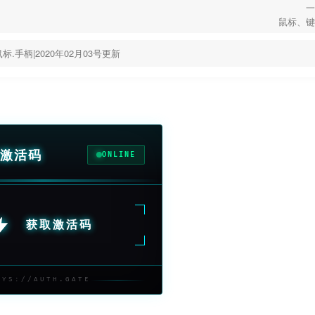
一
鼠标、键
鼠标.手柄|2020年02月03号更新
激活码
ONLINE
获取激活码
SYS://AUTH.GATE