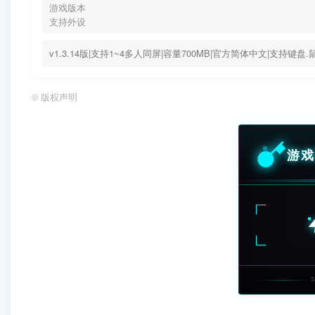
游戏版本
支持外设
v1.3.14版|支持1~4多人同屏|容量700MB|官方简体中文|支持键盘.
©
版权声明
游戏