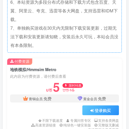
6、本站资源为多段分布式存储和下载方式包含百度、天
翼、阿里云、夸克、迅雷等各大网盘，支持迅雷和IDM下
载。
7、单独购买游戏在30天内无限制下载安装更新，过期无
法下载和安装更新请知晓，安装后永久可玩，本站会员没
有本条限制。
付费资源
地铁模拟/Hmmsim Metro
此内容为付费资源，请付费后查看
5
限时特惠
15
U币
U币
免费
免费
青铜会员
黄金会员
登录购买
不限下载速度
专属问答专区
支持各类网盘
高速资源链接
纯绿色一键安装版
完整版无删减