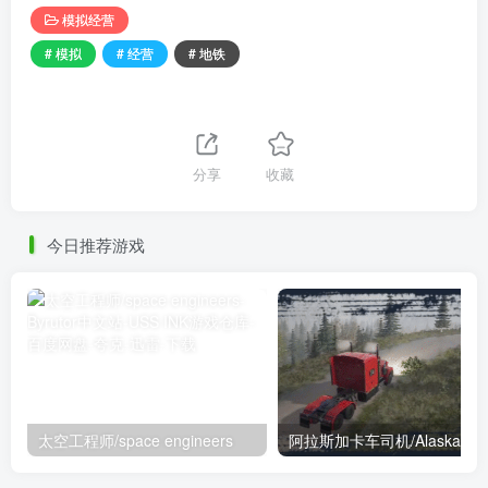
模拟经营
# 模拟
# 经营
# 地铁
分享
收藏
今日推荐游戏
太空工程师/space engineers
阿拉斯加卡车