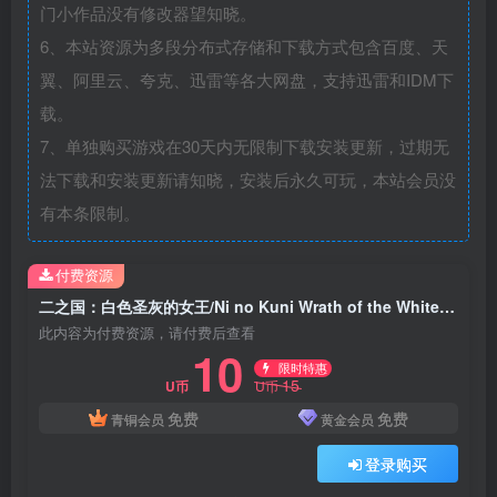
门小作品没有修改器望知晓。
6、本站资源为多段分布式存储和下载方式包含百度、天
翼、阿里云、夸克、迅雷等各大网盘，支持迅雷和IDM下
载。
7、单独购买游戏在30天内无限制下载安装更新，过期无
法下载和安装更新请知晓，安装后永久可玩，本站会员没
有本条限制。
付费资源
二之国：白色圣灰的女王/Ni no Kuni Wrath of the White Witch Remastered
此内容为付费资源，请付费后查看
10
限时特惠
15
U币
U币
免费
免费
青铜会员
黄金会员
登录购买