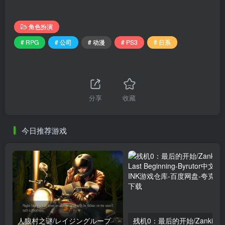
角色扮演
# RPG
# 公司
# 动漫
# PS3
# 日系
分享
收藏
今日推荐游戏
人狼村之谜/レイジングループ