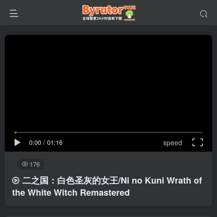
0:00
/
01:16
speed
176
二之国：白色圣灰的女王/Ni no Kuni Wrath of
the White Witch Remastered