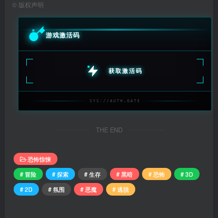
©
版权声明
游戏激活码
获取激活码
SYS://AUTH.GATE
THE END
恐怖惊悚
# 冒险
# 探索
# 生存
# 黑暗
# 恐怖
# 3D
# 2D
# 氛围
# 恶魔
# 逃脱