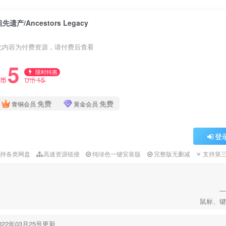
先遗产/Ancestors Legacy
此内容为付费资源，请付费后查看
5
限时特惠
15
U币
U币
免费
免费
青铜会员
黄金会员
登
支持各类网盘
高速资源链接
纯绿色一键安装版
完整版无删减
支持第
一
鼠标、键
022年03月25号更新