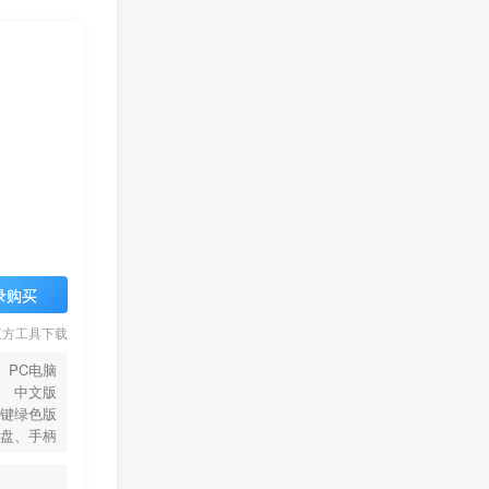
录购买
三方工具下载
PC电脑
中文版
键绿色版
盘、手柄