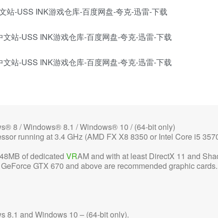
 / Windows® 8.1 / Windows® 10 / (64-bit only)
 running at 3.4 GHz (AMD FX X8 8350 or Intel Core i5 3570
8MB of dedicated
VR
AM and with at least DirectX 11 and Sha
 GeForce GTX 670 and above are recommended graphic cards.
1 and Windows 10 – (64-bit only).