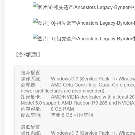
【游戏配置】
推荐配置
操作系统: Windows® 7 (Service Pack 1) / Windows® 8
处理器 : AMD Octa-Core / Intel Quad-Core processor
newer architectures are recommended)
图形显卡: AMD/NVIDIA dedicated with at least 204
Model 5.0 support. AMD Radeon R9 285 and NVIDIA
内存容量: 8 GB RAM
硬盘空间: 需要 8 GB 可用空间
最低配置
操作系统: Windows® 7 (Service Pack 1) , Windows 8.