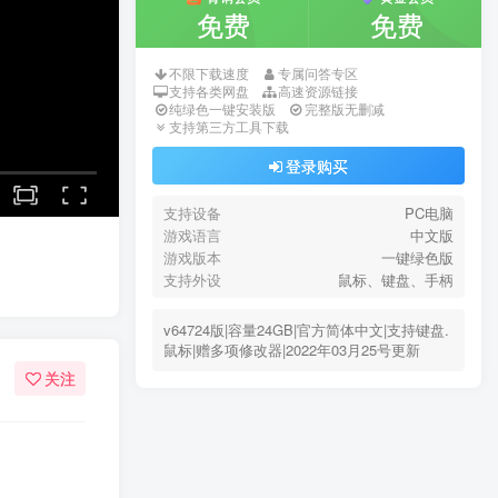
免费
免费
不限下载速度
专属问答专区
HI！请注册登录后下载游戏哦！
支持各类网盘
高速资源链接
纯绿色一键安装版
完整版无删减
支持第三方工具下载
登录
注册
登录购买
支持设备
PC电脑
付费资源
游戏语言
中文版
5
游戏版本
一键绿色版
限时特惠
支持外设
鼠标、键盘、手柄
15
U币
U币
v64724版|容量24GB|官方简体中文|支持键盘.
青铜会员
黄金会员
鼠标|赠多项修改器|2022年03月25号更新
免费
免费
关注
不限下载速度
专属问答专区
支持各类网盘
高速资源链接
纯绿色一键安装版
完整版无删减
支持第三方工具下载