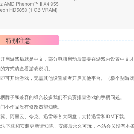
z AMD Phenom™ II X4 955
on HD5850 (1 GB VRAM)
特别注意
置开启游戏后就是中文，部分电脑启动后需要在游戏内设置中文
机的方式请查看游戏说明。
捷即可开始游戏，无需其他设置或者开启其他平台。（极个别游
手柄牌子和兼容的组合较多我们不负责排查游戏的手柄问题。
冷门小作品没有修改器望知晓。
翼、阿里云、夸克、迅雷等各大网盘，支持迅雷和IDM下载。
无法下载和安装更新请知晓，安装后永久可玩，本站会员没有本