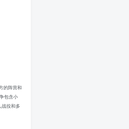
登录购买
支持设备
PC电脑
游戏语言
中文版
游戏版本
一键绿色版
支持外设
鼠标、键盘、手柄
v64724版|容量24GB|官方简体中文|支持键盘.
鼠标|赠多项修改器|2022年03月25号更新
地方的阵营和
争包含小
人战役和多