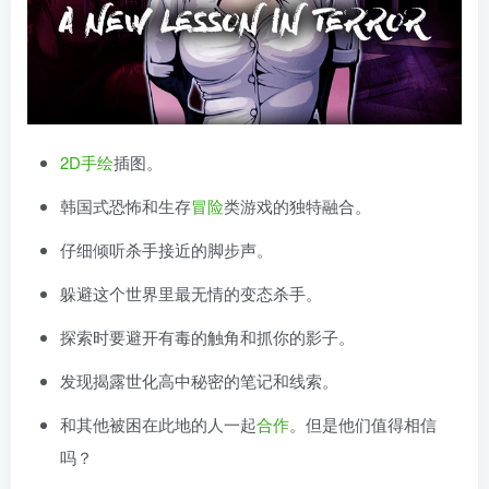
2D
手绘
插图。
韩国式恐怖和生存
冒险
类游戏的独特融合。
仔细倾听杀手接近的脚步声。
躲避这个世界里最无情的变态杀手。
探索时要避开有毒的触角和抓你的影子。
发现揭露世化高中秘密的笔记和线索。
和其他被困在此地的人一起
合作
。但是他们值得相信
吗？