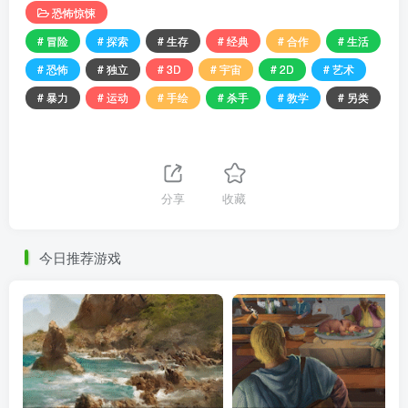
恐怖惊悚
# 冒险
# 探索
# 生存
# 经典
# 合作
# 生活
# 恐怖
# 独立
# 3D
# 宇宙
# 2D
# 艺术
# 暴力
# 运动
# 手绘
# 杀手
# 教学
# 另类
分享
收藏
今日推荐游戏