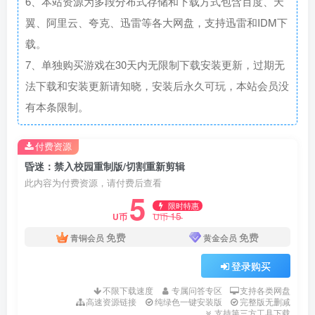
6、本站资源为多段分布式存储和下载方式包含百度、天
翼、阿里云、夸克、迅雷等各大网盘，支持迅雷和IDM下
载。
7、单独购买游戏在30天内无限制下载安装更新，过期无
法下载和安装更新请知晓，安装后永久可玩，本站会员没
有本条限制。
付费资源
昏迷：禁入校园重制版/切割重新剪辑
此内容为付费资源，请付费后查看
5
限时特惠
15
U币
U币
免费
免费
青铜会员
黄金会员
登录购买
不限下载速度
专属问答专区
支持各类网盘
高速资源链接
纯绿色一键安装版
完整版无删减
支持第三方工具下载