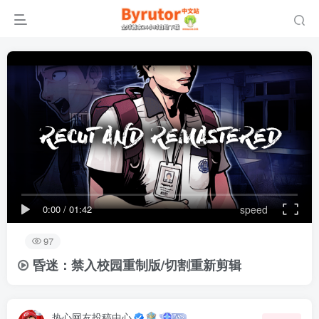
0:00
/
01:42
speed
97
昏迷：禁入校园重制版/切割重新剪辑
热心网友投稿中心