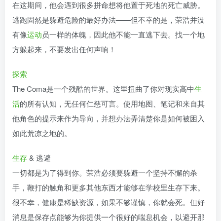
在这期间，他会遇到很多拼命想将他置于死地的死亡威胁。
逃跑固然是躲避危险的最好办法——但不幸的是，荣浩并没
有像
运动
员一样的体魄，因此他不能一直逃下去。找一个地
方躲起来，不要发出任何声响！
探索
The Coma是一个残酷的世界。这里扭曲了你对现实高中
生
活
的所有认知，无任何仁慈可言。使用地图、笔记和来自其
他角色的提示来作为导向，并想办法弄清楚你是如何被困入
如此荒凉之地的。
生存
& 逃避
一切都是为了得到你。荣浩必须要躲避一个坚持不懈的杀
手，鞭打的触角和更多其他东西才能够在学校里生存下来。
很不幸，健康是稀缺资源，如果不够谨慎，你就会死。但好
消息是保存点能够为你提供一个很好的喘息机会，以避开那