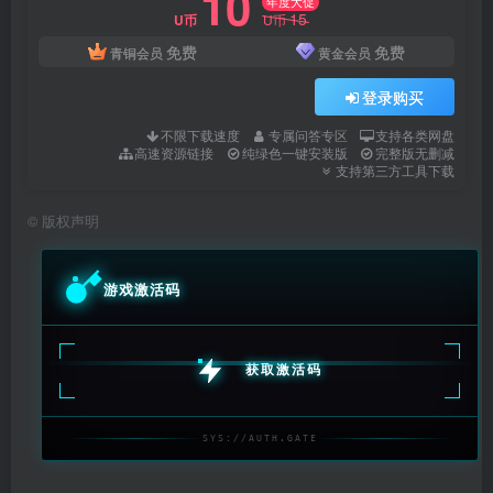
10
年度大促
15
U币
U币
免费
免费
青铜会员
黄金会员
登录购买
不限下载速度
专属问答专区
支持各类网盘
高速资源链接
纯绿色一键安装版
完整版无删减
支持第三方工具下载
©
版权声明
游戏激活码
获取激活码
SYS://AUTH.GATE