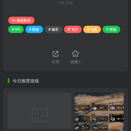
THE END
枪战射击
# VR
# 图形
# 城市
# 飞行
# 飞机
# 空战
分享
收藏
1
今日推荐游戏