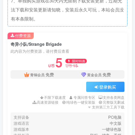
7、单独购买游戏在30天内无限制下载安装更新，过期无
法下载和安装更新请知晓，安装后永久可玩，本站会员没
有本条限制。
付费资源
奇异小队/Strange Brigade
此内容为付费资源，请付费后查看
5
限时特惠
15
U币
U币
免费
免费
青铜会员
黄金会员
登录购买
不限下载速度
专属问答专区
支持各类网盘
高速资源链接
纯绿色一键安装版
完整版无删减
支持第三方工具下载
支持设备
PC电脑
游戏语言
中文版
游戏版本
一键绿色版