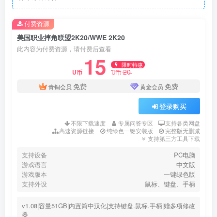
付费资源
美国职业摔角联盟2K20/WWE 2K20
此内容为付费资源，请付费后查看
15
限时特惠
20
U币
U币
免费
免费
青铜会员
黄金会员
登录购买
不限下载速度
专属问答专区
支持各类网盘
高速资源链接
纯绿色一键安装版
完整版无删减
支持第三方工具下载
支持设备
PC电脑
游戏语言
中文版
游戏版本
一键绿色版
支持外设
鼠标、键盘、手柄
v1.08|容量51GB|内置简中汉化|支持键盘.鼠标.手柄|赠多项修改
器