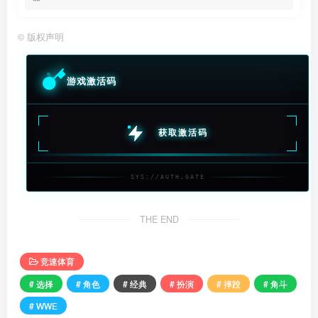
©
版权声明
游戏激活码
获取激活码
SYS://AUTH.GATE
THE END
竞速体育
# 选择
# 角色
# 经典
# 扮演
# 摔跤
# 角斗
# WWE