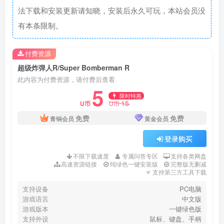
法下载和安装更新请知晓，安装后永久可玩，本站会员没
有本条限制。
付费资源
超级炸弹人R/Super Bomberman R
此内容为付费资源，请付费后查看
5
限时特惠
15
U币
U币
免费
免费
青铜会员
黄金会员
登录购买
不限下载速度
专属问答专区
支持各类网盘
高速资源链接
纯绿色一键安装版
完整版无删减
支持第三方工具下载
支持设备
PC电脑
游戏语言
中文版
游戏版本
一键绿色版
支持外设
鼠标、键盘、手柄