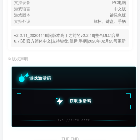
支持设备
PC电脑
游戏语言
中文版
游戏版本
一键绿色版
支持外设
鼠标、键盘、手柄
v2.2.11_20201119版|版本高于之前的v2.2.18|整合DLC|容量
8.7GB|官方简体中文|支持键盘.鼠标.手柄|2020年02月23号更新
©
版权声明
游戏激活码
获取激活码
SYS://AUTH.GATE
THE END