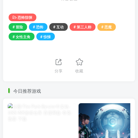
恐怖惊悚
# 冒险
# 恐怖
# 互动
# 第三人称
# 恶魔
# 女性主角
# 惊悚
分享
收藏
今日推荐游戏