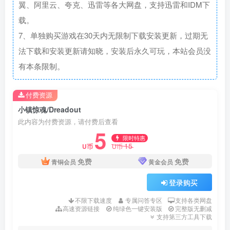
翼、阿里云、夸克、迅雷等各大网盘，支持迅雷和IDM下
载。
7、单独购买游戏在30天内无限制下载安装更新，过期无
法下载和安装更新请知晓，安装后永久可玩，本站会员没
有本条限制。
付费资源
小镇惊魂/Dreadout
此内容为付费资源，请付费后查看
5
限时特惠
15
U币
U币
免费
免费
青铜会员
黄金会员
登录购买
不限下载速度
专属问答专区
支持各类网盘
高速资源链接
纯绿色一键安装版
完整版无删减
支持第三方工具下载