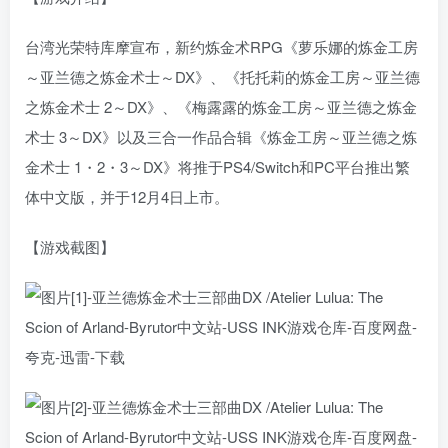
台湾光荣特库摩宣布，新约炼金术RPG《萝乐娜的炼金工房
～亚兰德之炼金术士～DX》、《托托莉的炼金工房～亚兰德
之炼金术士 2～DX》、《梅露露的炼金工房～亚兰德之炼金
术士 3～DX》以及三合一作品合辑《炼金工房～亚兰德之炼
金术士 1・2・3～DX》将推于PS4/Switch和PC平台推出繁
体中文版，并于12月4日上市。
【游戏截图】