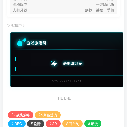
游戏版本
一键绿色版
支持外设
鼠标、键盘、手柄
©
版权声明
游戏激活码
获取激活码
SYS://AUTH.GATE
THE END
战棋策略
角色扮演
# RPG
# 剧情
# 3D
# 回合制
# 动漫