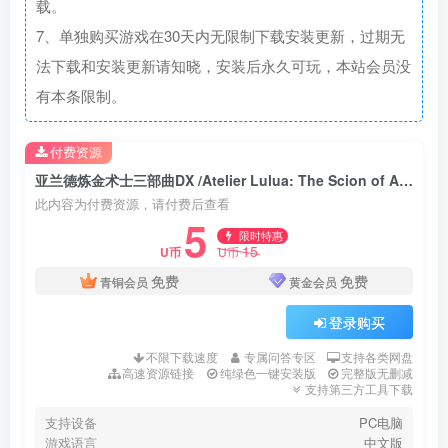
载。
7、单独购买游戏在30天内无限制下载安装更新，过期无
法下载和安装更新请知晓，安装后永久可玩，本站会员没
有本条限制。
付费资源
亚兰德炼金术士三部曲DX /Atelier Lulua: The Scion of Arland
此内容为付费资源，请付费后查看
5
限时特惠
15
U币
U币
免费
免费
青铜会员
黄金会员
登录购买
不限下载速度
专属问答专区
支持各类网盘
高速资源链接
纯绿色一键安装版
完整版无删减
支持第三方工具下载
支持设备
PC电脑
游戏语言
中文版