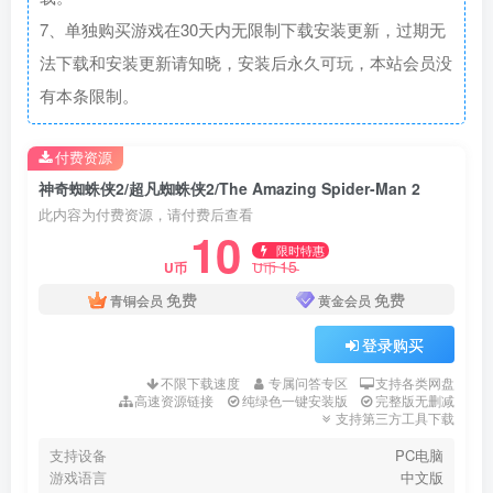
7、单独购买游戏在30天内无限制下载安装更新，过期无
法下载和安装更新请知晓，安装后永久可玩，本站会员没
有本条限制。
付费资源
神奇蜘蛛侠2/超凡蜘蛛侠2/The Amazing Spider-Man 2
此内容为付费资源，请付费后查看
10
限时特惠
15
U币
U币
免费
免费
青铜会员
黄金会员
登录购买
不限下载速度
专属问答专区
支持各类网盘
高速资源链接
纯绿色一键安装版
完整版无删减
支持第三方工具下载
支持设备
PC电脑
游戏语言
中文版