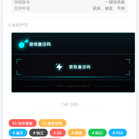
游戏版本
一键绿色版
支持外设
鼠标、键盘、手柄
©
版权声明
游戏激活码
获取激活码
SYS://AUTH.GATE
THE END
动作冒险
推荐游戏
# 城市
# 独立
# 3D
# 刺激
# 科幻
# PS3