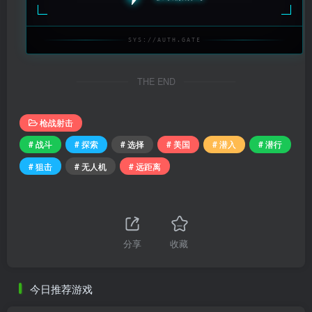
SYS://AUTH.GATE
THE END
枪战射击
# 战斗
# 探索
# 选择
# 美国
# 潜入
# 潜行
# 狙击
# 无人机
# 远距离
分享
收藏
今日推荐游戏