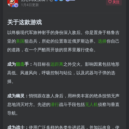
关注
1月4日更新
关于这款游戏
以终极现代军旅神射手的身份深入敌后。你是置身于格鲁吉
亚的
美国
狙击兵，所处的位置靠近俄罗斯边界。
选择
你自己
的道路，在一个严酷而开放的世界里履行使命。
成为
狙击
手：
与目标在
远距离
之外交火。影响因素包括地形
高低、风速风向，呼吸控制与站位，以及武器与子弹的选
择。
成为幽灵：
悄悄跟在敌人身后，用种类丰富的绝杀技悄无声
息地消灭对方。先进的
潜行
战斗手段包括
无人机
侦察与垂直
导航。
成为战士：
使用广泛多样的各类先进武器，并加以改良，使