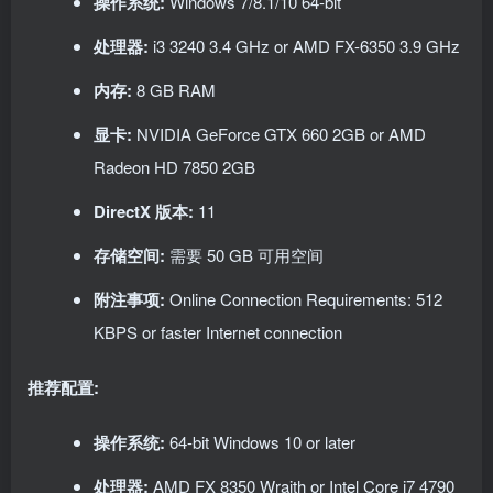
操作系统:
Windows 7/8.1/10 64-bit
处理器:
i3 3240 3.4 GHz or AMD FX-6350 3.9 GHz
内存:
8 GB RAM
显卡:
NVIDIA GeForce GTX 660 2GB or AMD
Radeon HD 7850 2GB
DirectX 版本:
11
存储空间:
需要 50 GB 可用空间
附注事项:
Online Connection Requirements: 512
KBPS or faster Internet connection
推荐配置:
操作系统:
64-bit Windows 10 or later
处理器:
AMD FX 8350 Wraith or Intel Core i7 4790