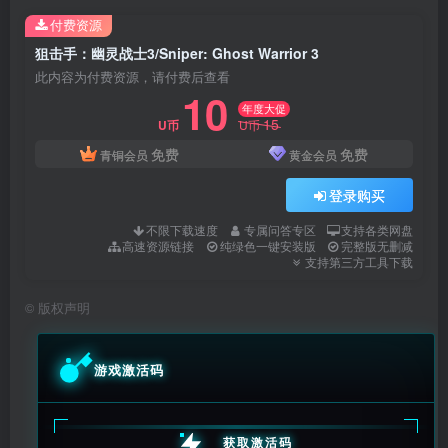
付费资源
狙击手：幽灵战士3/Sniper: Ghost Warrior 3
此内容为付费资源，请付费后查看
10
年度大促
15
U币
U币
免费
免费
青铜会员
黄金会员
登录购买
不限下载速度
专属问答专区
支持各类网盘
高速资源链接
纯绿色一键安装版
完整版无删减
支持第三方工具下载
©
版权声明
游戏激活码
获取激活码