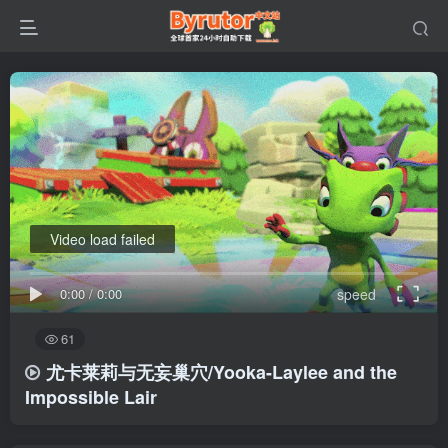
Video load failed
0:00
/
0:00
speed
61
尤卡莱莉与无妄巢穴/Yooka-Laylee and the
Impossible Lair