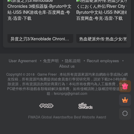
异度之刃3/Xenoblade Chronicles 3模拟器版
热血硬派外传:热血少女/热血硬派くにおく
User Agreement
免责声明
隐私说明
Recruit employees
About us
Copyright © 2018 ·
Game Freer
· 本站所有資源來源均來自網絡分享或熱心網
友投稿，所有資源均免費提供給會員進行學習研究用，請於下載24小時內刪
除資源，所有資源請勿用於商業行為！本站所有收費均為人工服務費，包含
PC硬件軟件和遊戲各類報錯解決服務費。如有侵權請附上版權證明發送至郵
箱：feicnprg@gmail.com
FWADA Global Awards
effoe Best Website Award