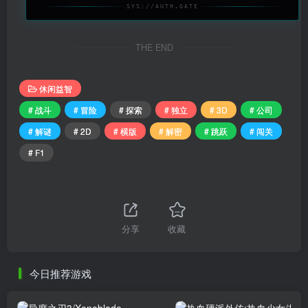
SYS://AUTH.GATE
THE END
休闲益智
# 战斗
# 冒险
# 探索
# 独立
# 3D
# 公司
# 解谜
# 2D
# 横版
# 解密
# 跳跃
# 闯关
# F1
分享
收藏
今日推荐游戏