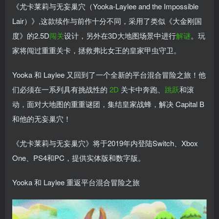
《尤卡莱莉与无妄巢穴（Yooka-Laylee and the Impossible
Lair）》,这款续作与前作十分不同，采用了类似《大金刚国
度》的2.5D
闯关
设计，另外在3D大地图场景中进行
解谜
。玩
家将闯过重重关卡，拯救弗比女王的皇家甲虫守卫。
Yooka 和 Laylee 又回到了一个全新的平台混合冒险之旅！他
们必须在一系列具有挑战性的
2D
关卡中奔跑、
跳跃
和滚
动，面对大地图的重重谜团，集结皇家战蜂，解决 Capital B
和他的无妄巢穴！
《尤卡莱莉与无妄巢穴》将于2019年内登陆Switch、Xbox
One、PS4和PC，提供实体版和数字版。
Yooka 和 Laylee 重返平台混合冒险之旅