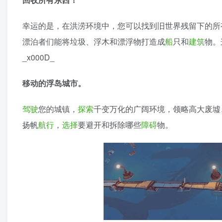
幸运的是，在洪涝环境中，您可以找到旧世界残留下的所
漂泊者们能将垃圾、浮木和漂浮物打造成
船
只和
建筑
物。
_x000D_
移动的浮岛城市。
驾驶
您的城镇，
探索
千变万化的广阔环境，领略高大废墟
扬帆
航行
，
选择
要避开和拆除哪些
障碍
物。