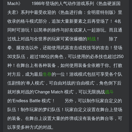
Mach》 1986年登场的人气动作游戏系列《热血硬派国
夫君》系列中最受欢迎的《热血进行曲：全明星特别版》里
收录的格斗模式部分，追加大量新要素之后再登场了！ 4名
同时可游玩！以简单的操作与好友或家人一起游玩。而且通
过线上对战与全世界的玩家可紧张爆棚的
对战
！ 除了
拳、腿攻击以外，还能使用武器攻击或投技等的攻击！登场
30支队伍，超过180位的角色，可以使用的必杀技也超过250
种！在舞台上有各种装备，如何使用装备全依赖于你。打败
对方后，成为最后
生存
的一位！游戏模式包括可享受各个队
伍剧情的‘单人模式’，可自由对战的‘自由模式’，角色倒下后
就对换对战的‘Change Match 模式’，可以无限挑战
战斗
的‘Endless Battle 模式’！ 另外，可以制作玩家自定义的
队伍！制作玩家的梦幻队伍！玩家自定义设置在舞台上登场
的装备。在舞台上设置大量的炸弹或没有装备的舞台等，可
以享受多种方式的对战。