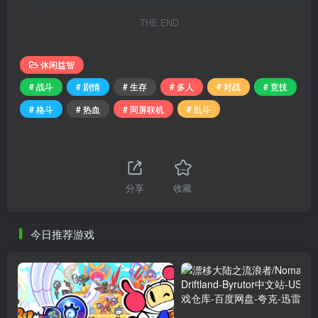
THE END
休闲益智
# 战斗
# 剧情
# 生存
# 多人
# 对战
# 竞技
# 格斗
# 热血
# 同屏联机
# 乱斗
分享
收藏
今日推荐游戏