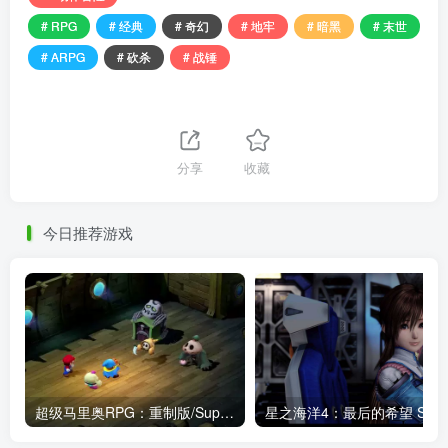
# RPG
# 经典
# 奇幻
# 地牢
# 暗黑
# 末世
# ARPG
# 砍杀
# 战锤
分享
收藏
今日推荐游戏
超级马里奥RPG：重制版/Super Mario RPG（v1.0.0模拟器版）
星之