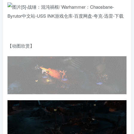
【动图欣赏】